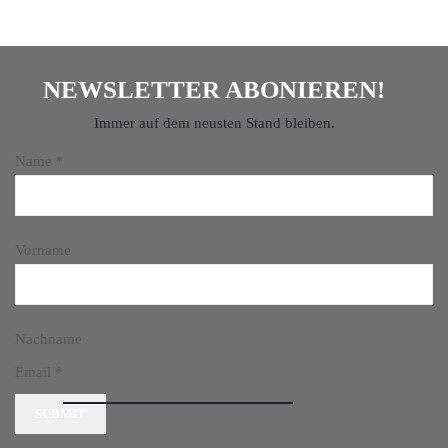
NEWSLETTER ABONIEREN!
Immer auf dem neusten Stand bleiben.
Name
*
Vorname
Nachname
Email
*
SUBMIT