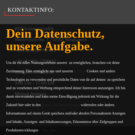
KONTAKTINFO:
REF Solution GmbH
Dein Datenschutz,
Marie-Curie-Str. 7 | 59192 Bergkamen
unsere Aufgabe.
+49 (02389) 7797011
+49 (02389) 7797015
Um dir ein tolles Nutzungserlebnis unserer
zu ermöglichen, brauchen wir deine
Zustimmung. Dies ermöglicht uns und unseren
Partnern
Cookies und andere
info@ref-solution.de
Technologien zu verwenden und persönliche Daten von dir auf deinen
zu speichern
9:00 Uhr - 17:00 Uhr
und zu verarbeiten und Werbung entsprechend deiner Interessen anzuzeigen. Ich bin
Montag-Samstag
damit einverstanden und kann meine Einwilligung jederzeit mit Wirkung für die
Zukunft hier oder in den
Datenschutzbestimmungen
widerrufen oder ändern.
Informationen auf einem Gerät speichern und/oder abrufen Personalisierte Anzeigen
und Inhalte, Anzeigen- und Inhaltsmessungen, Erkenntnisse über Zielgruppen und
Produktentwicklungen
View more