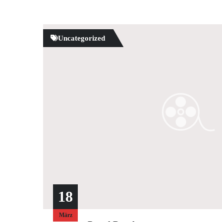
Uncategorized
18
März