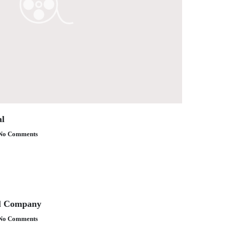
al
No Comments
al Company
No Comments