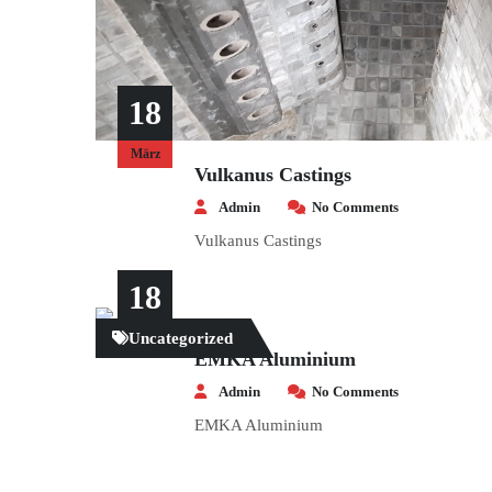
18
März
Vulkanus Castings
Admin
No Comments
Vulkanus Castings
18
Uncategorized
März
EMKA Aluminium
Admin
No Comments
EMKA Aluminium