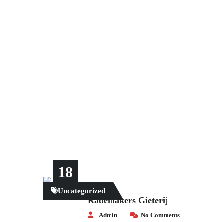
18
Uncategorized
März
Rademakers Gieterij
Admin
No Comments