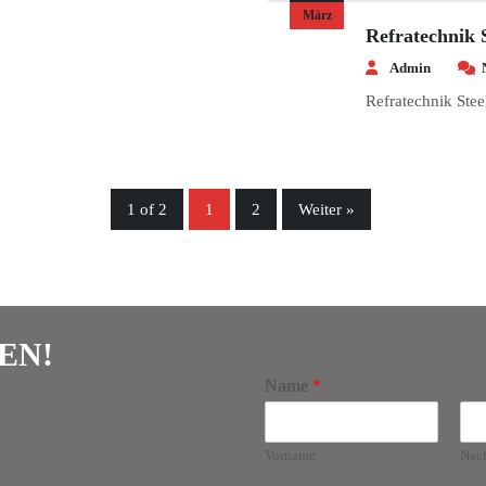
März
Refratechnik 
Admin
Refratechnik Stee
1 of 2
1
2
Weiter »
EN!
Name
*
Vorname
Nac