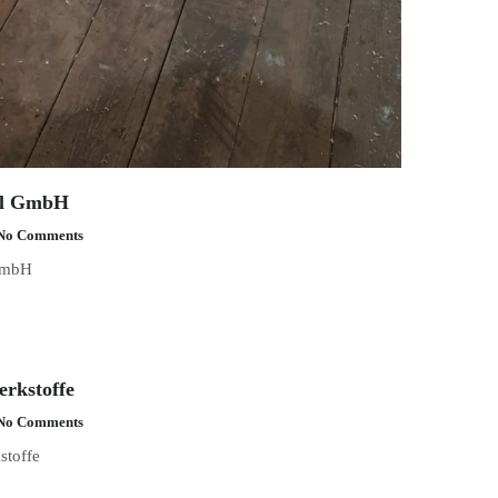
ll GmbH
No Comments
GmbH
rkstoffe
No Comments
stoffe