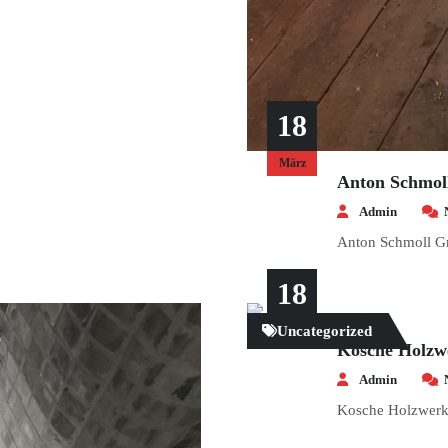
18
März
Anton Schmo
Admin
Anton Schmoll 
18
Uncategorized
März
Kosche Holzwe
Admin
Kosche Holzwerk