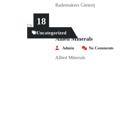
Rademakers Gieterij
18
Uncategorized
März
Allied Minerals
Admin
No Comments
Allied Minerals