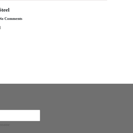
Steel
No Comments
l
hname