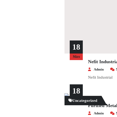
18
März
Nefit Industri
Admin
Nefit Industrial
18
Uncategorized
März
Purified Met
Admin